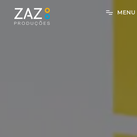
M
E
N
U