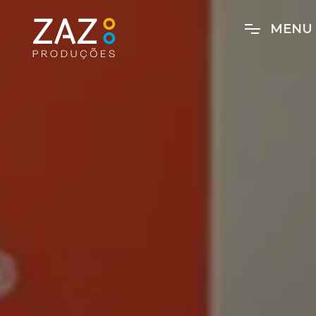
M
E
N
U