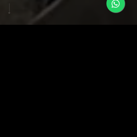
Dia
do
Herói
-
Verisure
A ZAZ produções organizou e produziu um projeto incrível em
comemoração ao Dia do Colaborador junto aos 35 anos do
grupo Verisure Global. O evento contou com diversas ativações
como videogames, fliperamas, óculos vr, mesas de jogos como
pebolim, air soft e muito mais. Tudo isso para que a verisure
tornasse este dia ainda mais especial para todos os
colaboradores.