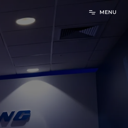
M
E
N
U